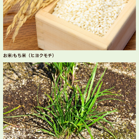
お米:もち米（ヒヨクモチ）