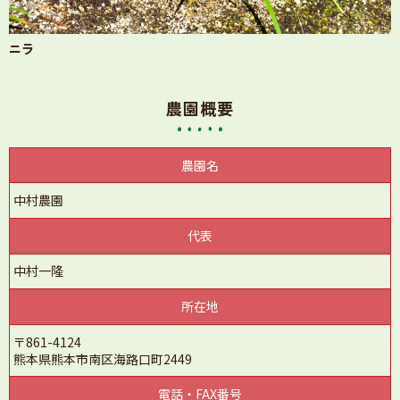
ニラ
農園概要
農園名
中村農園
代表
中村一隆
所在地
〒861-4124
熊本県熊本市南区海路口町2449
電話・FAX番号